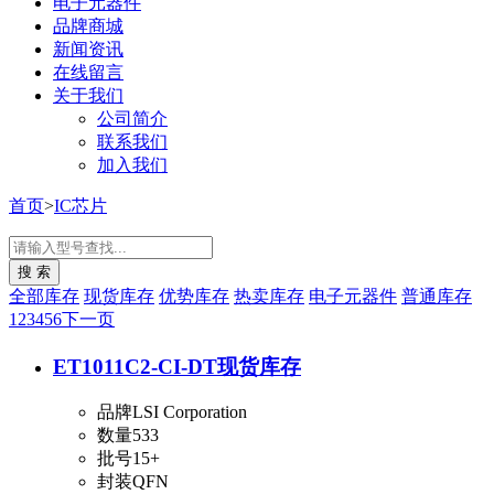
电子元器件
品牌商城
新闻资讯
在线留言
关于我们
公司简介
联系我们
加入我们
首页
>
IC芯片
全部库存
现货库存
优势库存
热卖库存
电子元器件
普通库存
1
2
3
4
5
6
下一页
ET1011C2-CI-DT
现货库存
品牌
LSI Corporation
数量
533
批号
15+
封装
QFN