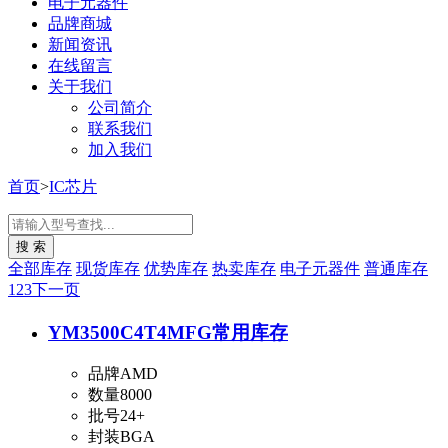
电子元器件
品牌商城
新闻资讯
在线留言
关于我们
公司简介
联系我们
加入我们
首页
>
IC芯片
全部库存
现货库存
优势库存
热卖库存
电子元器件
普通库存
1
2
3
下一页
YM3500C4T4MFG
常用库存
品牌
AMD
数量
8000
批号
24+
封装
BGA